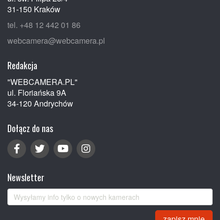
31-150 Kraków
tel. +48 12 442 01 86
webcamera@webcamera.pl
Redakcja
"WEBCAMERA.PL"
ul. Floriańska 9A
34-120 Andrychów
Dołącz do nas
Newsletter
zapisz mnie