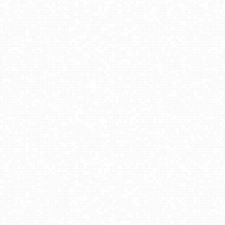
ŚWINOUJŚCIE - widok na plaże i morze
Gdańsk - widok na Długi Targ NOWOŚĆ