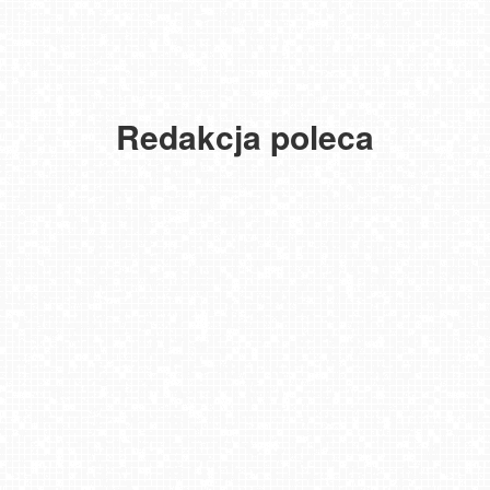
Redakcja poleca
USTKA - widok z pylonu na plażę
MIELNO - widok na promenadę NOWOŚĆ
NOWOŚĆ - Pakiet 6 miesięcy Premium, kup i oglądaj bez reklam
przez 180 dni
Gdańsk - Brzeźno molo
DZIWNÓW - widok na plażę
JAROSŁAWIEC - widok na plażę
Krupówki - widok na deptak
Bielsko-Biała Plac Wojska Polskiego NOWOŚĆ
PRZEMYŚL - widok na rynek NOWOŚĆ
Toruń - panorama miasta NOWOŚĆ
USTRONIE MORSKIE - widok na plażę
Niechorze - latarnia morska NOWOŚĆ
JURATA - widok na Molo
Dąb Bartek - Pomnik Przyrody