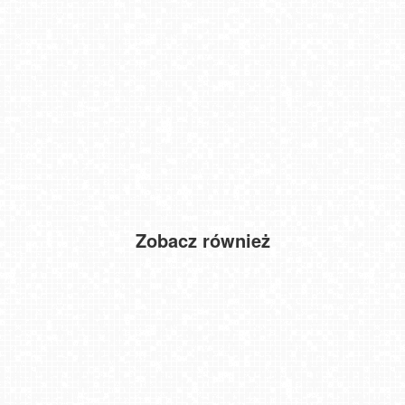
Zobacz również
Karpacz - panorama miasta
REWA - widok na zatokę Pucką
Warszawa - Plac Zamkowy 4K
Kasprowy - Panorama
Chełmno - widok na starówkę
Gubałówka - Zakopane
Bukowina Tatrzańska
Jezioro Mucharskie - Zapora w Świnnej Porębie