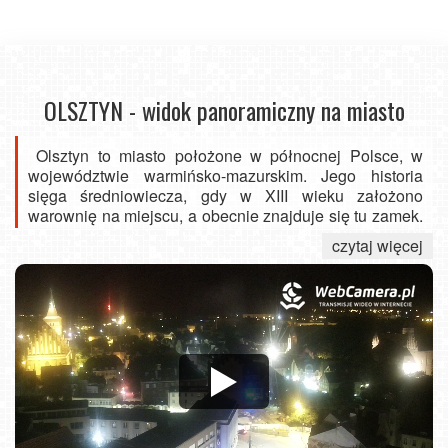
OLSZTYN - widok panoramiczny na miasto
Olsztyn to miasto położone w północnej Polsce, w
województwie warmińsko-mazurskim. Jego historia
sięga średniowiecza, gdy w XIII wieku założono
warownię na miejscu, a obecnie znajduje się tu zamek.
Obrotowa kamera pozwala oglądać miasto
w
czytaj więcej
rozpiętości 180° w obrazie HD, który obejmuje
centrum
oraz Stare Miasto.
Olsztyn niegdyś był ważnym ośrodkiem na ziemiach
pruskich, a później, po przyłączeniu do Polski, stał się
stolicą województwa warmińsko-mazurskiego. W XVI
wieku Olsztyn znalazł się w centrum reformacji dzięki
działalności
Mikołaja Kopernika
, który tam pracował.
W XVII wieku przeszedł pod panowanie Prus, a później
Niemiec, co miało wpływ na rozwój i przemiany miasta.
Po zakończeniu II wojny światowej Olsztyn powrócił do