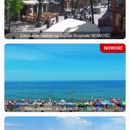
Zakopane - widok na deptak Krupówki NOWOŚĆ
Władysławowo - widok na plażę - NOWOŚĆ